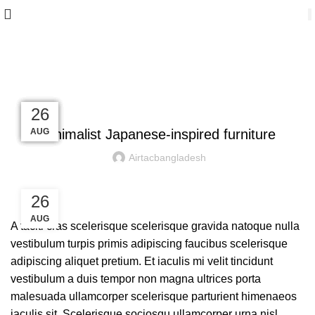
Blog
INSPIRATION
27
27
27
27
27
26
AUG
AUG
AUG
AUG
AUG
AUG
Minimalist Japanese-inspired furniture
Airtacbangladesh
26
AUG
A taciti cras scelerisque scelerisque gravida natoque nulla
vestibulum turpis primis adipiscing faucibus scelerisque
adipiscing aliquet pretium. Et iaculis mi velit tincidunt
vestibulum a duis tempor non magna ultrices porta
malesuada ullamcorper scelerisque parturient himenaeos
iaculis sit. Scelerisque sociosqu ullamcorper urna nisl