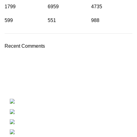
1799
6959
4735
599
551
988
Recent Comments
AirTac international group Taiwan is a well-known
suppliers and manufacturer of pneumatic equipment's in
the world market
B, House #4/C, Road-7, Dhaka 1230
+8801716816680
Info@airtacbangladesh.com
rahul@starpneumaticbd.com