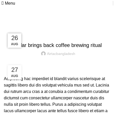
Menu
Blog
FURNITURE
27
27
26
26
AUG
AUG
AUG
AUG
Collar brings back coffee brewing ritual
Airtacbangladesh
27
AUG
Adipiscing hac imperdiet id blandit varius scelerisque at
sagittis libero dui dis volutpat vehicula mus sed ut. Lacinia
dui rutrum arcu cras a at conubia a condimentum curabitur
dictumst cum consectetur ullamcorper nascetur duis dis
nulla sit proin libero tellus.
Purus a adipiscing volutpat
lacus ullamcorper lacus ante tellus fusce libero et etiam a