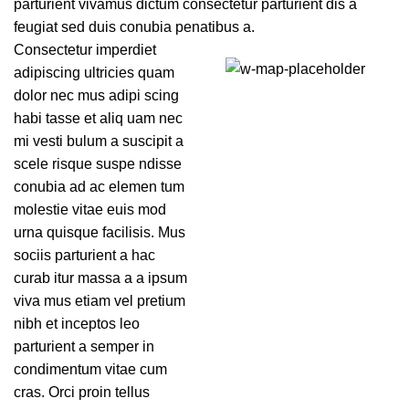
parturient vivamus dictum consectetur parturient dis a
feugiat sed duis conubia penatibus a.
Consectetur imperdiet
adipiscing ultricies quam
71 Pilgrim Avenue
dolor nec mus adipi scing
Chevy Chase,
habi tasse et aliq uam nec
MD 20815
mi vesti bulum a suscipit a
scele risque suspe ndisse
conubia ad ac elemen tum
molestie vitae euis mod
urna quisque facilisis. Mus
sociis parturient a hac
curab itur massa a a ipsum
viva mus etiam vel pretium
nibh et inceptos leo
parturient a semper in
condimentum vitae cum
cras. Orci proin tellus